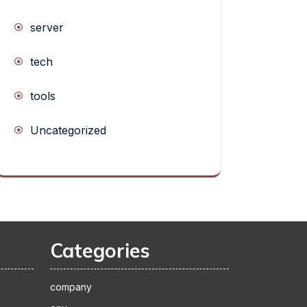
server
tech
tools
Uncategorized
Categories
company