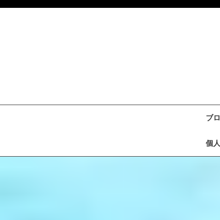
Skip
to
content
ブ
個