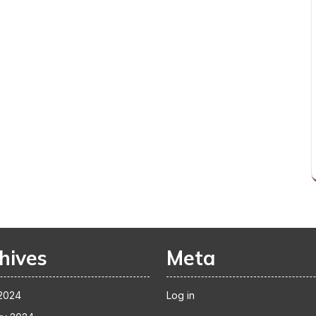
hives
Meta
2024
Log in