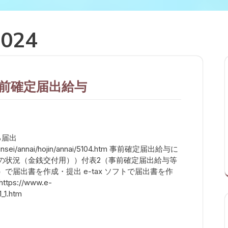
2024
事前確定届出給与
る届出
i/shinsei/annai/hojin/annai/5104.htm 事前確定届出給与に
の状況（金銭交付用））付表2（事前確定届出給与等
版）で届出書を作成・提出 e-tax ソフトで届出書を作
s://www.e-
1_1.htm